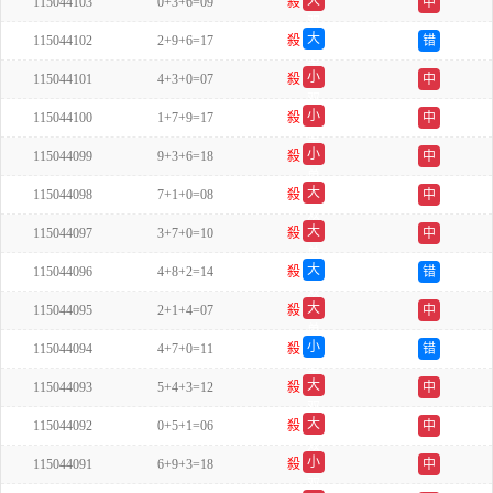
大
115044103
0+3+6=09
殺
中
双
大
115044102
2+9+6=17
殺
错
单
小
115044101
4+3+0=07
殺
中
双
小
115044100
1+7+9=17
殺
中
单
小
115044099
9+3+6=18
殺
中
单
大
115044098
7+1+0=08
殺
中
双
大
115044097
3+7+0=10
殺
中
单
大
115044096
4+8+2=14
殺
错
双
大
115044095
2+1+4=07
殺
中
单
小
115044094
4+7+0=11
殺
错
单
大
115044093
5+4+3=12
殺
中
双
大
115044092
0+5+1=06
殺
中
双
小
115044091
6+9+3=18
殺
中
双