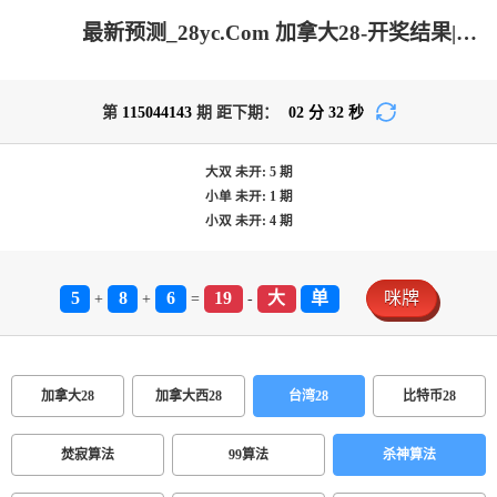
最新预测_28yc.Com 加拿大28-开奖结果|加拿大28在线预测网|加拿大pc在线|PC最新预测咪牌|专注研究加拿大28预测官方结果！
第
115044143
期 距下期：
02
分
32
秒
大双
未开:
5
期
小单
未开:
1
期
小双
未开:
4
期
5
8
6
19
大
单
咪牌
+
+
=
-
加拿大28
加拿大西28
台湾28
比特币28
焚寂算法
99算法
杀神算法