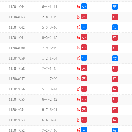
单
小
115044064
6+4+1=11
殺
错
单
大
115044063
2+8+9=19
殺
中
双
大
115044062
5+3+8=16
殺
错
双
小
115044061
8+5+2=15
殺
中
单
小
115044060
7+9+3=19
殺
中
单
小
115044059
1+2+1=04
殺
错
双
大
115044058
7+7+1=15
殺
中
双
大
115044057
1+1+7=09
殺
中
单
小
115044056
5+1+8=14
殺
中
单
小
115044055
6+4+2=12
殺
中
单
大
115044054
8+7+6=21
殺
中
双
小
115044053
6+6+8=20
殺
中
单
大
115044052
7+2+7=16
殺
错