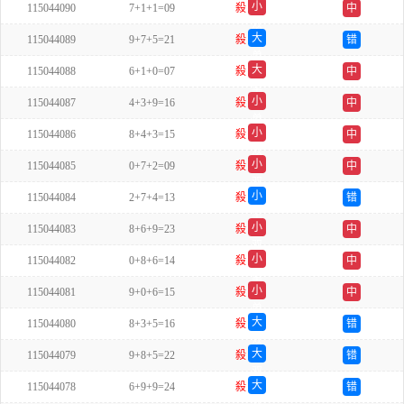
小
115044090
7+1+1=09
殺
中
双
大
115044089
9+7+5=21
殺
错
单
大
115044088
6+1+0=07
殺
中
单
小
115044087
4+3+9=16
殺
中
单
小
115044086
8+4+3=15
殺
中
双
小
115044085
0+7+2=09
殺
中
双
小
115044084
2+7+4=13
殺
错
单
小
115044083
8+6+9=23
殺
中
双
小
115044082
0+8+6=14
殺
中
单
小
115044081
9+0+6=15
殺
中
单
大
115044080
8+3+5=16
殺
错
双
大
115044079
9+8+5=22
殺
错
双
大
115044078
6+9+9=24
殺
错
双