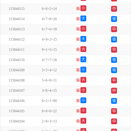
双
小
115044115
6+6+2=14
殺
中
单
大
115044114
4+7+9=20
殺
错
双
小
115044113
6+7+6=19
殺
中
双
大
115044112
4+9+2=15
殺
错
单
大
115044111
9+1+5=15
殺
中
双
大
115044110
4+7+7=18
殺
错
双
小
115044109
3+5+4=12
殺
错
双
大
115044108
5+6+0=11
殺
中
单
小
115044107
3+8+4=15
殺
中
单
小
115044106
6+2+1=09
殺
错
单
小
115044105
8+8+6=22
殺
中
双
大
115044104
2+8+3=13
殺
中
单