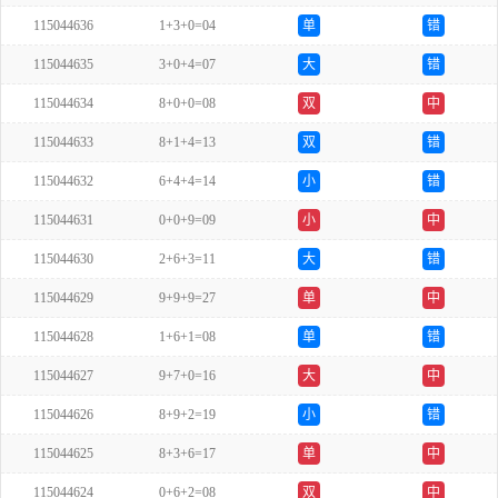
115044636
1+3+0=04
单
错
115044635
3+0+4=07
大
错
115044634
8+0+0=08
双
中
115044633
8+1+4=13
双
错
115044632
6+4+4=14
小
错
115044631
0+0+9=09
小
中
115044630
2+6+3=11
大
错
115044629
9+9+9=27
单
中
115044628
1+6+1=08
单
错
115044627
9+7+0=16
大
中
115044626
8+9+2=19
小
错
115044625
8+3+6=17
单
中
115044624
0+6+2=08
双
中