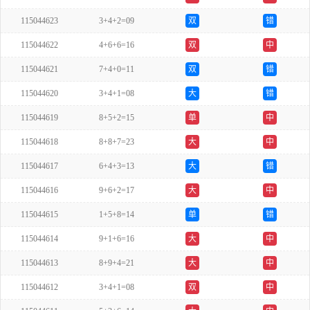
115044623
3+4+2=09
双
错
115044622
4+6+6=16
双
中
115044621
7+4+0=11
双
错
115044620
3+4+1=08
大
错
115044619
8+5+2=15
单
中
115044618
8+8+7=23
大
中
115044617
6+4+3=13
大
错
115044616
9+6+2=17
大
中
115044615
1+5+8=14
单
错
115044614
9+1+6=16
大
中
115044613
8+9+4=21
大
中
115044612
3+4+1=08
双
中