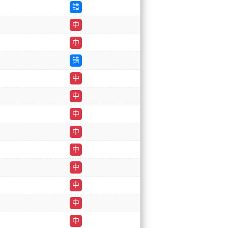
错
中
中
错
中
中
中
中
中
中
中
中
中