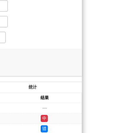
统计
结果
---
中
错