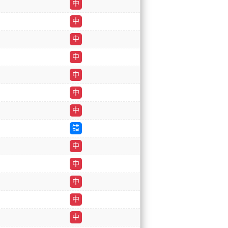
中
中
中
中
中
中
中
错
中
中
中
中
中