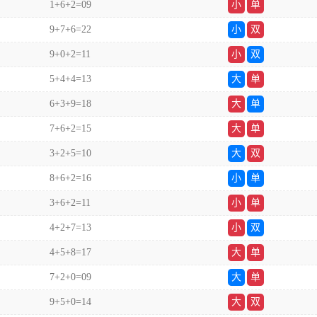
1+6+2=09
小
单
9+7+6=22
小
双
9+0+2=11
小
双
5+4+4=13
大
单
6+3+9=18
大
单
7+6+2=15
大
单
3+2+5=10
大
双
8+6+2=16
小
单
3+6+2=11
小
单
4+2+7=13
小
双
4+5+8=17
大
单
7+2+0=09
大
单
9+5+0=14
大
双