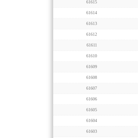
61615
61614
61613
61612
61611
61610
61609
61608
61607
61606
61605
61604
61603