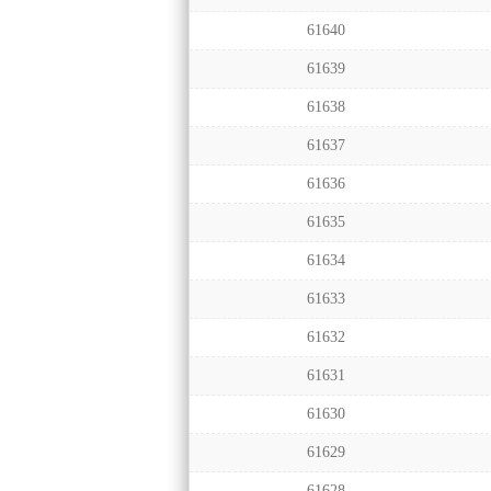
61640
61639
61638
61637
61636
61635
61634
61633
61632
61631
61630
61629
61628