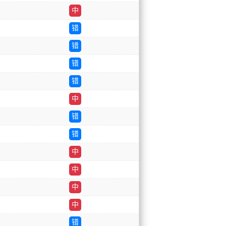
中
错
错
错
错
中
错
错
中
中
中
中
错