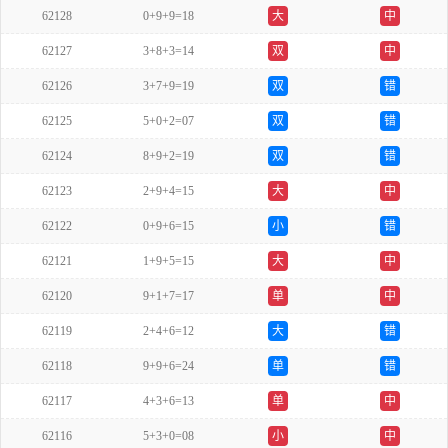
62128
0+9+9=18
大
中
62127
3+8+3=14
双
中
62126
3+7+9=19
双
错
62125
5+0+2=07
双
错
62124
8+9+2=19
双
错
62123
2+9+4=15
大
中
62122
0+9+6=15
小
错
62121
1+9+5=15
大
中
62120
9+1+7=17
单
中
62119
2+4+6=12
大
错
62118
9+9+6=24
单
错
62117
4+3+6=13
单
中
62116
5+3+0=08
小
中