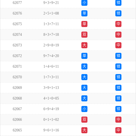
62077
9+3+9=21
小
错
62076
2+5+1=08
单
错
62075
1+3+7=11
单
中
62074
8+3+7=18
双
中
62073
2+9+8=19
大
中
62072
9+7+4=20
单
错
62071
1+4+6=11
大
错
62070
1+7+3=11
大
错
62069
3+9+1=13
大
错
62068
4+1+0=05
大
错
62067
6+9+4=19
小
错
62066
0+1+1=02
双
中
62065
9+6+1=16
大
中