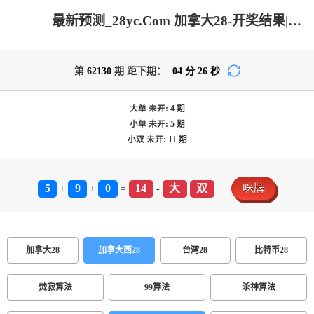
最新预测_28yc.Com 加拿大28-开奖结果|加拿大28在线预测网|加拿大pc在线|PC最新预测咪牌|专注研究加拿大28预测官方结果！
第
62130
期 距下期：
04
分
26
秒
大单
未开:
4
期
小单
未开:
5
期
小双
未开:
11
期
5
9
0
14
大
双
咪牌
+
+
=
-
加拿大28
加拿大西28
台湾28
比特币28
焚寂算法
99算法
杀神算法