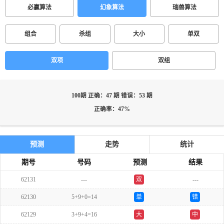
必赢算法
幻象算法
瑞兽算法
组合
杀组
大小
单双
双项
双组
100期 正确：47 期 错误：53 期
正确率：47%
预测
走势
统计
期号
号码
预测
结果
62131
---
双
---
62130
5+9+0=14
单
错
62129
3+9+4=16
大
中