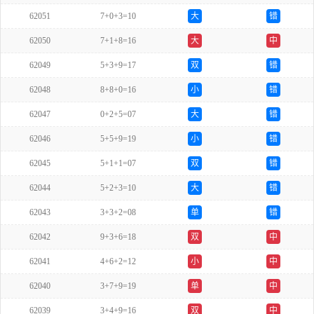
62051
7+0+3=10
大
错
62050
7+1+8=16
大
中
62049
5+3+9=17
双
错
62048
8+8+0=16
小
错
62047
0+2+5=07
大
错
62046
5+5+9=19
小
错
62045
5+1+1=07
双
错
62044
5+2+3=10
大
错
62043
3+3+2=08
单
错
62042
9+3+6=18
双
中
62041
4+6+2=12
小
中
62040
3+7+9=19
单
中
62039
3+4+9=16
双
中