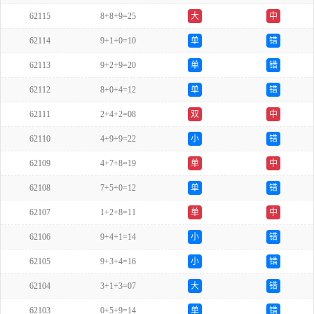
62115
8+8+9=25
大
中
62114
9+1+0=10
单
错
62113
9+2+9=20
单
错
62112
8+0+4=12
单
错
62111
2+4+2=08
双
中
62110
4+9+9=22
小
错
62109
4+7+8=19
单
中
62108
7+5+0=12
单
错
62107
1+2+8=11
单
中
62106
9+4+1=14
小
错
62105
9+3+4=16
小
错
62104
3+1+3=07
大
错
62103
0+5+9=14
单
错