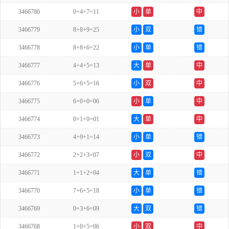
3466780
0+4+7=11
小
单
中
3466779
8+8+9=25
小
双
错
3466778
8+8+6=22
小
单
错
3466777
4+4+5=13
大
单
中
3466776
5+6+5=16
小
双
中
3466775
6+0+0=06
小
单
中
3466774
0+1+0=01
大
单
中
3466773
4+9+1=14
小
单
错
3466772
2+2+3=07
小
双
中
3466771
1+1+2=04
大
单
错
3466770
7+6+5=18
小
单
错
3466769
0+3+6=09
大
双
错
3466768
1+0+5=06
小
双
中