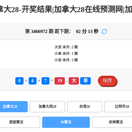
第
3466972
期 距下期：
02
分
13
秒
大双
未开:
2
期
小单
未开:
1
期
小双
未开:
3
期
8
+
4
+
7
=
19
-
大
单
咪牌
加拿大28
加拿大西28
台湾28
比特币28
焚寂算法
99算法
杀神算法