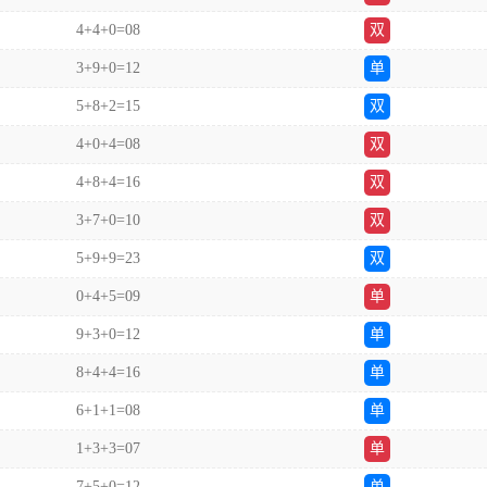
4+4+0=08
双
3+9+0=12
单
5+8+2=15
双
4+0+4=08
双
4+8+4=16
双
3+7+0=10
双
5+9+9=23
双
0+4+5=09
单
9+3+0=12
单
8+4+4=16
单
6+1+1=08
单
1+3+3=07
单
7+5+0=12
单