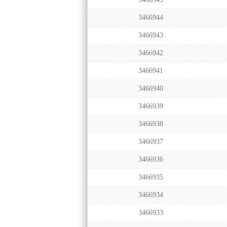
3466944
3466943
3466942
3466941
3466940
3466939
3466938
3466937
3466936
3466935
3466934
3466933