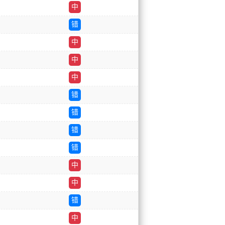
中
错
中
中
中
错
错
错
错
中
中
错
中