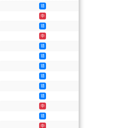
错
中
错
中
错
错
错
错
错
错
中
错
中