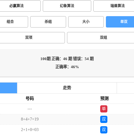
必赢算法
幻象算法
瑞兽算法
组合
杀组
大小
单双
双项
双组
100期 正确：46 期 错误：54 期
正确率：46%
走势
号码
预测
---
单
8+4+7=19
双
2+1+0=03
双