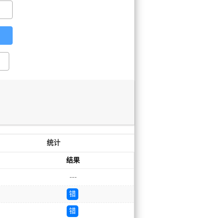
统计
结果
---
错
错