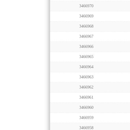
3466970
3466969
3466968
3466967
3466966
3466965
3466964
3466963
3466962
3466961
3466960
3466959
3466958