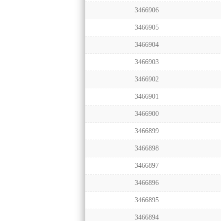
3466906
3466905
3466904
3466903
3466902
3466901
3466900
3466899
3466898
3466897
3466896
3466895
3466894